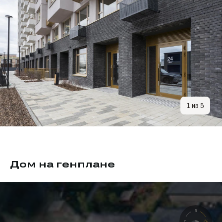
1 из 5
Дом на генплане
Дом 1
Дом сдан
Сдан:
4 квартал 2025
В доме:
299 квартир, 26 помещений
Адрес: ул. Павла Фитина, 3