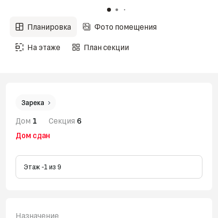
Планировка
Фото помещения
На этаже
План секции
Зарека
Дом
1
Секция
6
Дом сдан
Этаж -1 из 9
Назначение