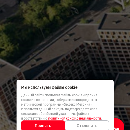
Мы используем файлы cookie
Данный сайт использует файлы cookie и прочие
похожие технологии, собираемые посредством
метрической программы «Яндекс.Метрика».
Используя данный сайт, вы подтверждаете свое
согласие с обработкой указанных файлов
в соответствии с
политикой конфиденциальности
.
Принять
Отклонить