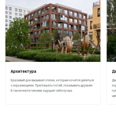
Архитектура
Д
Красивый дом вызывает отклик, которым хочется делиться
Дв
с окружающими. Приглашать гостей, показывать друзьям.
хо
В таком месте человек ощущает себя лучше.
гу
цв