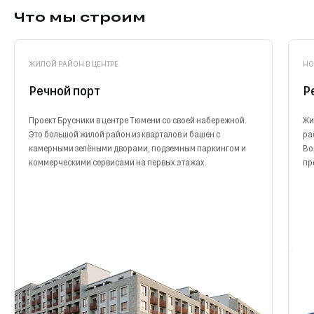
Что мы строим
ЖИЛОЙ РАЙОН В ЦЕНТРЕ
НО
Речной порт
Р
Проект Брусники в центре Тюмени со своей набережной.
Жи
Это большой жилой район из кварталов и башен с
ра
камерными зелёными дворами, подземным паркингом и
Во
коммерческими сервисами на первых этажах.
пр