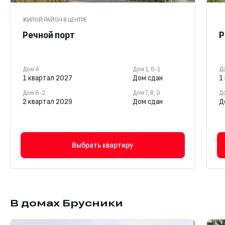
ЖИЛОЙ РАЙОН В ЦЕНТРЕ
Речной порт
Р
Дом 4
Дом 1, 6-1
Д
1 квартал 2027
Дом сдан
1
Дом 6-2
Дом 7, 8, 9
Д
2 квартал 2029
Дом сдан
Д
Выбрать квартиру
В домах Брусники