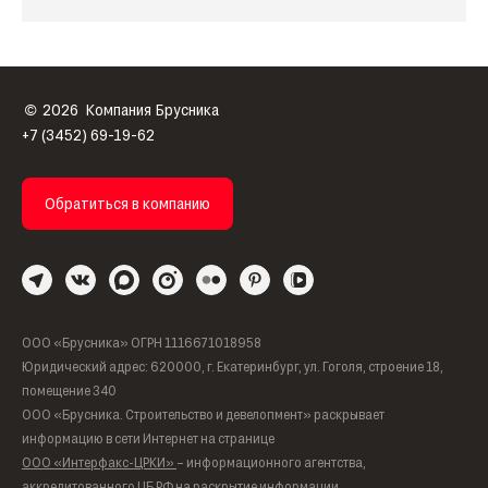
2026
Компания Брусника
©
+7 (3452) 69-19-62
Обратиться в компанию
ООО «Брусника» ОГРН 1116671018958
Юридический адрес: 620000, г. Екатеринбург, ул. Гоголя, строение 18,
помещение 340
ООО «Брусника. Строительство и девелопмент» раскрывает
информацию в сети Интернет на странице
ООО «Интерфакс-ЦРКИ»
– информационного агентства,
аккредитованного ЦБ РФ на раскрытие информации.