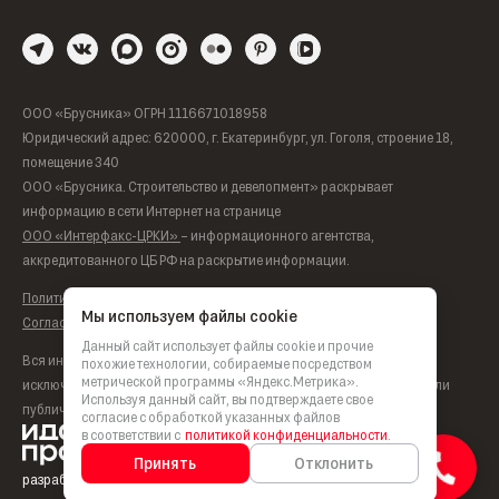
ООО «Брусника» ОГРН 1116671018958
Юридический адрес: 620000, г. Екатеринбург, ул. Гоголя, строение 18,
помещение 340
ООО «Брусника. Строительство и девелопмент» раскрывает
информацию в сети Интернет на странице
ООО «Интерфакс-ЦРКИ»
– информационного агентства,
аккредитованного ЦБ РФ на раскрытие информации.
Политика обработки персональных данных
Мы используем файлы cookie
Согласие на обработку персональных данных
Данный сайт использует файлы cookie и прочие
Вся информация, представленная на данном сайте, носит
похожие технологии, собираемые посредством
метрической программы «Яндекс.Метрика».
исключительно информационный характер, не является офертой или
Используя данный сайт, вы подтверждаете свое
публичной офертой согласно ст. 435, п. 2 ст. 437 ГК РФ.
согласие с обработкой указанных файлов
в соответствии с
политикой конфиденциальности
.
Принять
Отклонить
разработка сайта