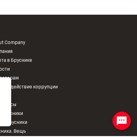
ut Company
пания
ота в Бруснике
ости
есторам
тиводействие коррупции
ОКР
 прессы
к Брусники
нд Брусники
сника. Вещь