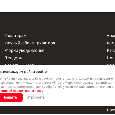
Риэлторам
Abo
Личный кабинет риэлтора
Ком
Форма уведомления
Раб
Тендеры
Нов
Земельный банк
Инв
ы используем файлы cookie
Корпоративная программа
Про
нный сайт использует файлы cookie и прочие похожие технологии, собираемые
НИ
средством метрической программы «Яндекс.Метрика». Используя данный сайт,
 подтверждаете свое согласие с обработкой указанных файлов в соответствии с
Для
олитикой конфиденциальности
.
Зна
Принять
Отклонить
Бре
Бру