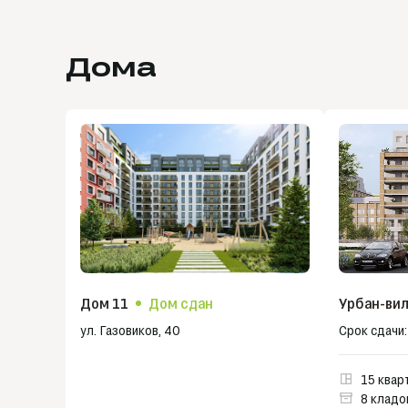
3 минут
2 минут
Дома
Дом 11
Дом сдан
Урбан-вил
ул. Газовиков, 40
Срок сдачи:
15 квар
8 кладо