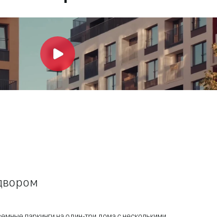
 двором
мные паркинги на один-три дома с несколькими